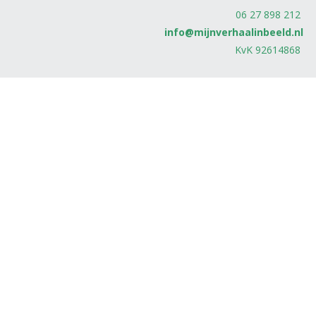
06 27 898 212
info@mijnverhaalinbeeld.nl
KvK 92614868